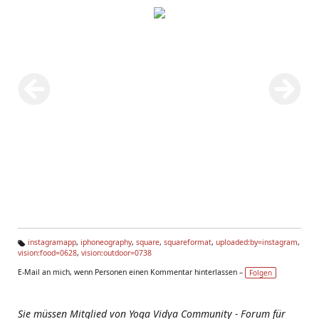
instagramapp
,
iphoneography
,
square
,
squareformat
,
uploaded:by=instagram
,
vision:food=0628
,
vision:outdoor=0738
Ta
g
E-Mail an mich, wenn Personen einen Kommentar hinterlassen –
Folgen
s:
Sie müssen Mitglied von Yoga Vidya Community - Forum für