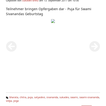
Gepostet von
Sukadev Bretz
am 13. September 2011 um 10:56
Teilnehmer bringen Opfergaben dar - Puja für Swami
Sivanandas Geburtstag
bharata
,
chitra
,
puja
,
satyadevi
,
sivananda
,
sukadev
,
swami
,
swami-sivananda
,
vidya
,
yoga
Ta
g