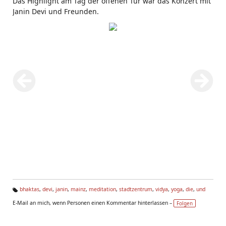
Das Highlight am Tag der offenen Tür war das Konzert mit
Janin Devi und Freunden.
bhaktas
,
devi
,
janin
,
mainz
,
meditation
,
stadtzentrum
,
vidya
,
yoga
,
die
,
und
Ta
E-Mail an mich, wenn Personen einen Kommentar hinterlassen –
Folgen
g
s: