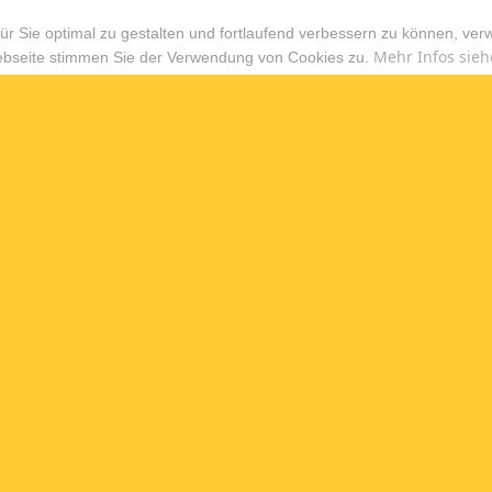
r Sie optimal zu gestalten und fortlaufend verbessern zu können, ver
Mehr Infos sieh
ebseite stimmen Sie der Verwendung von Cookies zu.