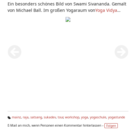
Ein besonders schönes Bild von Swami Sivananda. Gemalt
von Michael Ball. Im großen Yogaraum von
Yoga Vidya
Mainz
mainz
,
raja
,
satsang
,
sukadev
,
tour
,
workshop
,
yoga
,
yogaschule
,
yogastunde
Ta
E-Mail an mich, wenn Personen einen Kommentar hinterlassen –
Folgen
g
s: