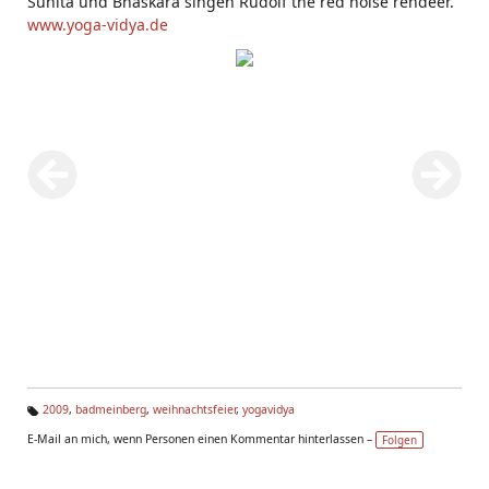
Sunita und Bhaskara singen Rudolf the red noise rendeer.
www.yoga-vidya.de
2009
,
badmeinberg
,
weihnachtsfeier
,
yogavidya
Ta
E-Mail an mich, wenn Personen einen Kommentar hinterlassen –
Folgen
g
s: