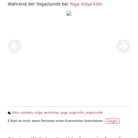
Während der Yogastunde bei
Yoga Vidya Köln
köln
,
sukadev
,
vidya
,
workshop
,
yoga
,
yoga-köln
,
yogastunde
Ta
E-Mail an mich, wenn Personen einen Kommentar hinterlassen –
Folgen
g
s: