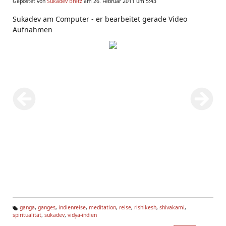
Gepostet von
Sukadev Bretz
am 26. Februar 2011 um 5:43
Sukadev am Computer - er bearbeitet gerade Video
Aufnahmen
ganga
,
ganges
,
indienreise
,
meditation
,
reise
,
rishikesh
,
shivakami
,
spiritualität
,
sukadev
,
vidya-indien
Ta
g