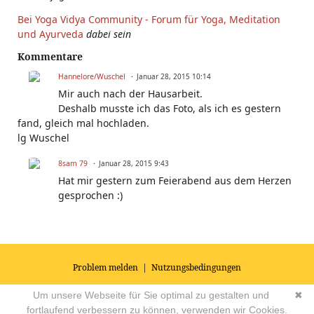
Bei Yoga Vidya Community - Forum für Yoga, Meditation
und Ayurveda
dabei sein
Kommentare
Hannelore/Wuschel
Januar 28, 2015 10:14
Mir auch nach der Hausarbeit.
Deshalb musste ich das Foto, als ich es gestern
fand, gleich mal hochladen.
lg Wuschel
8sam 79
Januar 28, 2015 9:43
Hat mir gestern zum Feierabend aus dem Herzen
gesprochen :)
Problem melden
|
Nutzungsbedingungen
© 2026
Impressum
|
Datenschutz
|
AGB's
| Yoga Vidya Community -
Um unsere Webseite für Sie optimal zu gestalten und
✖
Forum für Yoga, Meditation und Ayurveda
Powered by
fortlaufend verbessern zu können, verwenden wir Cookies.