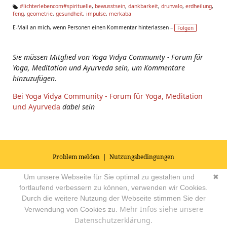
#lichterlebencom#spirituelle
,
bewusstsein
,
dankbarkeit
,
drunvalo
,
erdheilung
,
feng
,
geometrie
,
gesundheit
,
impulse
,
merkaba
Ta
g
E-Mail an mich, wenn Personen einen Kommentar hinterlassen –
Folgen
s:
Sie müssen Mitglied von Yoga Vidya Community - Forum für
Yoga, Meditation und Ayurveda sein, um Kommentare
hinzuzufügen.
Bei Yoga Vidya Community - Forum für Yoga, Meditation
und Ayurveda
dabei sein
Problem melden
|
Nutzungsbedingungen
© 2026
Impressum
|
Datenschutz
|
AGB's
| Yoga Vidya Community -
Um unsere Webseite für Sie optimal zu gestalten und
✖
Forum für Yoga, Meditation und Ayurveda
Powered by
fortlaufend verbessern zu können, verwenden wir Cookies.
Durch die weitere Nutzung der Webseite stimmen Sie der
Mehr Infos siehe unsere
Verwendung von Cookies zu.
Datenschutzerklärung.