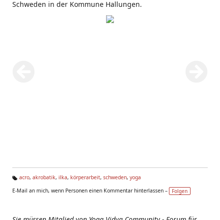
Schweden in der Kommune Hallungen.
acro
,
akrobatik
,
ilka
,
körperarbeit
,
schweden
,
yoga
Ta
E-Mail an mich, wenn Personen einen Kommentar hinterlassen –
Folgen
g
s:
Sie müssen Mitglied von Yoga Vidya Community - Forum für