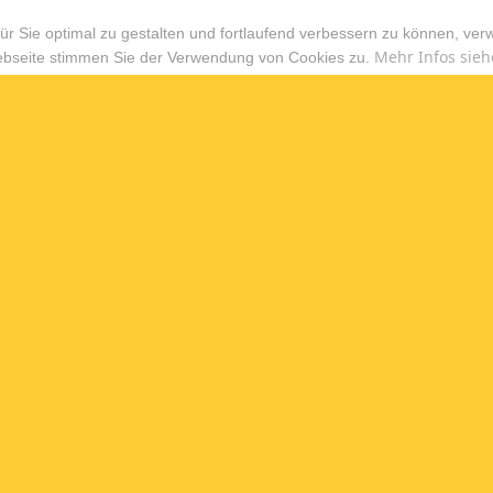
r Sie optimal zu gestalten und fortlaufend verbessern zu können, ver
Mehr Infos sieh
ebseite stimmen Sie der Verwendung von Cookies zu.