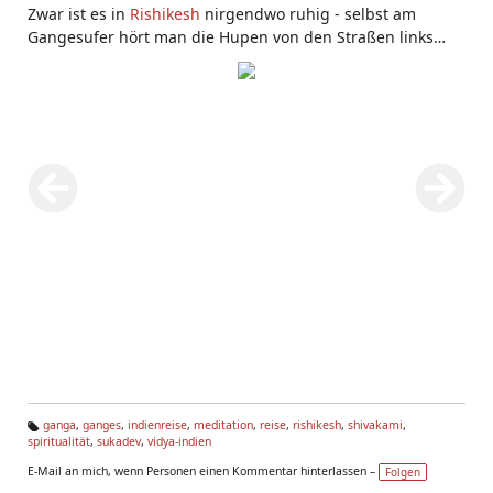
Zwar ist es in
Rishikesh
nirgendwo ruhig - selbst am
Gangesufer hört man die Hupen von den Straßen links
und rechts oberhalb des Ganges-Ufer. Wenn man das
Hupen wegblendet, ist das Gangesufer sehr gut zur
Meditation
.
ganga
,
ganges
,
indienreise
,
meditation
,
reise
,
rishikesh
,
shivakami
,
spiritualität
,
sukadev
,
vidya-indien
Ta
g
E-Mail an mich, wenn Personen einen Kommentar hinterlassen –
Folgen
s: