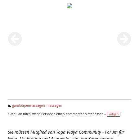
ganzkörpermassagen
,
massagen
Ta
E-Mail an mich, wenn Personen einen Kommentar hinterlassen –
Folgen
g
s:
Sie müssen Mitglied von Yoga Vidya Community - Forum für
Yoga, Meditation und Ayurveda sein, um Kommentare