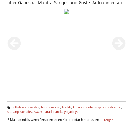
über Ganesha. Mantra-Sänger und Gäste. Aufnahmen aus
dem Haus Yoga Vidya Bad Meinberg.
aufführungsukadev
,
badmeinberg
,
bhakti
,
kirtan
,
mantrasingen
,
meditaiton
,
satsang
,
sukadev
,
swamisaradananda
,
yogavidya
Ta
g
E-Mail an mich, wenn Personen einen Kommentar hinterlassen –
Folgen
s: