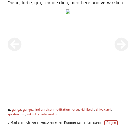
Diene, liebe, gib, reinige dich, meditiere und verwirkliche.
Shivakami
reinigt sich gerade mit Ganges-Wasser... Vor
dem
Gurudev
Kutir im Sivananda Ashram
Rishikesh
ganga
,
ganges
,
indienreise
,
meditation
,
reise
,
rishikesh
,
shivakami
,
spiritualität
,
sukadev
,
vidya-indien
Ta
g
E-Mail an mich, wenn Personen einen Kommentar hinterlassen –
Folgen
s: