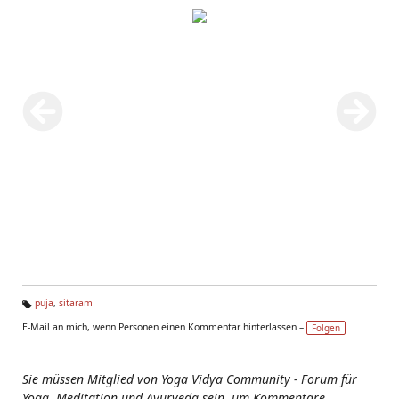
puja
,
sitaram
Ta
E-Mail an mich, wenn Personen einen Kommentar hinterlassen –
Folgen
g
s:
Sie müssen Mitglied von Yoga Vidya Community - Forum für
Yoga, Meditation und Ayurveda sein, um Kommentare