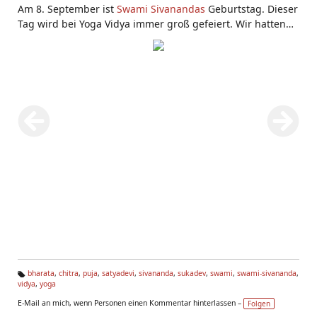
Am 8. September ist
Swami Sivanandas
Geburtstag. Dieser
Tag wird bei Yoga Vidya immer groß gefeiert. Wir hatten
am 8.9.2011 zwei Pujas: Um 16.30 die etwas kleinere
Guru
-
Puja, und um 20h die größere Sivananda-
Puja
im großen
Sivananda Saal. Auch die Teilnehmer der
Yogalehrer
Ausbildung
und der Meditationslehrer Ausbildung waren
dabei. Hier siehst du links Bharata und seine Frau Chitra,
rechts siehst du Sukadev und seine Lebensgefährtin
Satyadevi.
bharata
,
chitra
,
puja
,
satyadevi
,
sivananda
,
sukadev
,
swami
,
swami-sivananda
,
vidya
,
yoga
Ta
g
E-Mail an mich, wenn Personen einen Kommentar hinterlassen –
Folgen
s: