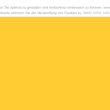
r Sie optimal zu gestalten und fortlaufend verbessern zu können, ver
Mehr Infos sieh
ebseite stimmen Sie der Verwendung von Cookies zu.