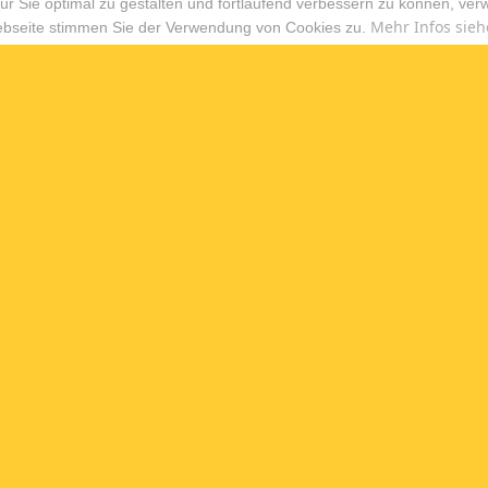
r Sie optimal zu gestalten und fortlaufend verbessern zu können, ver
Mehr Infos sieh
ebseite stimmen Sie der Verwendung von Cookies zu.