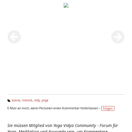
asana
,
rostock
,
vidy
,
yoga
Ta
E-Mail an mich, wenn Personen einen Kommentar hinterlassen –
Folgen
g
s:
Sie müssen Mitglied von Yoga Vidya Community - Forum für
Yoga, Meditation und Ayurveda sein, um Kommentare