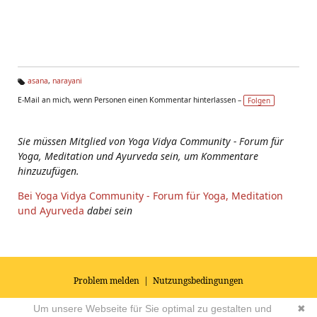
asana
,
narayani
Ta
E-Mail an mich, wenn Personen einen Kommentar hinterlassen –
Folgen
g
s:
Sie müssen Mitglied von Yoga Vidya Community - Forum für
Yoga, Meditation und Ayurveda sein, um Kommentare
hinzuzufügen.
Bei Yoga Vidya Community - Forum für Yoga, Meditation
und Ayurveda
dabei sein
Problem melden
|
Nutzungsbedingungen
© 2026
Impressum
|
Datenschutz
|
AGB's
| Yoga Vidya Community -
Um unsere Webseite für Sie optimal zu gestalten und
✖
Forum für Yoga, Meditation und Ayurveda
Powered by