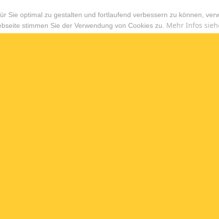
r Sie optimal zu gestalten und fortlaufend verbessern zu können, ver
Mehr Infos sieh
ebseite stimmen Sie der Verwendung von Cookies zu.