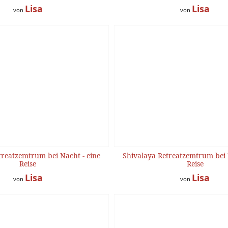
Lisa
Lisa
von
von
treatzemtrum bei Nacht - eine
Shivalaya Retreatzemtrum bei 
Reise
Reise
Lisa
Lisa
von
von