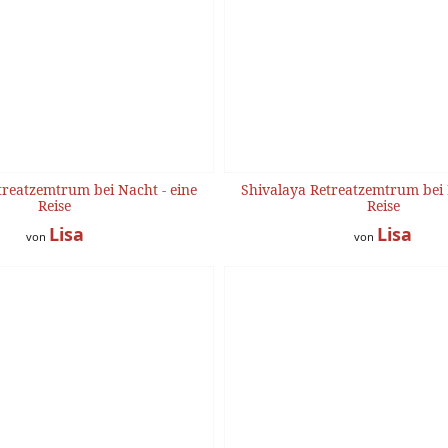
treatzemtrum bei Nacht - eine
Shivalaya Retreatzemtrum bei 
Reise
Reise
Lisa
Lisa
von
von