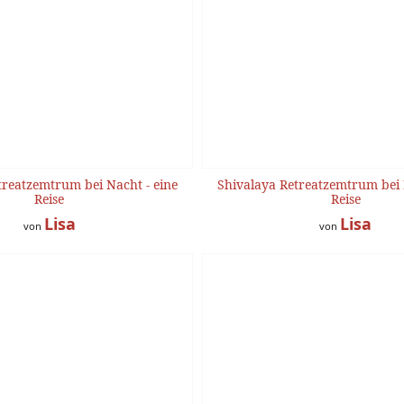
treatzemtrum bei Nacht - eine
Shivalaya Retreatzemtrum bei 
Reise
Reise
Lisa
Lisa
von
von