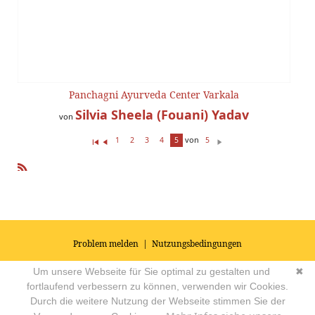
Panchagni Ayurveda Center Varkala
Silvia Sheela (Fouani) Yadav
von
von
1
2
3
4
5
5
Er
Z
W
st
ur
ei
e(
ü
te
R
r/
ck
r
SS
s)
Problem melden
|
Nutzungsbedingungen
© 2026
Impressum
|
Datenschutz
|
AGB's
| Yoga Vidya Community -
Um unsere Webseite für Sie optimal zu gestalten und
✖
Forum für Yoga, Meditation und Ayurveda
Powered by
fortlaufend verbessern zu können, verwenden wir Cookies.
Durch die weitere Nutzung der Webseite stimmen Sie der