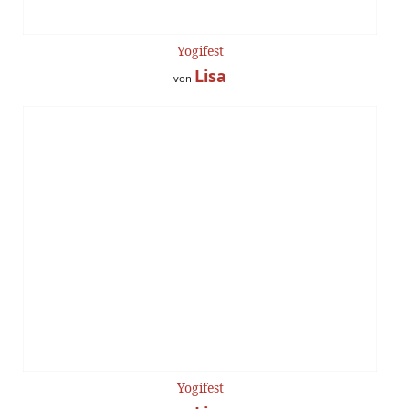
Yogifest
Lisa
von
Yogifest