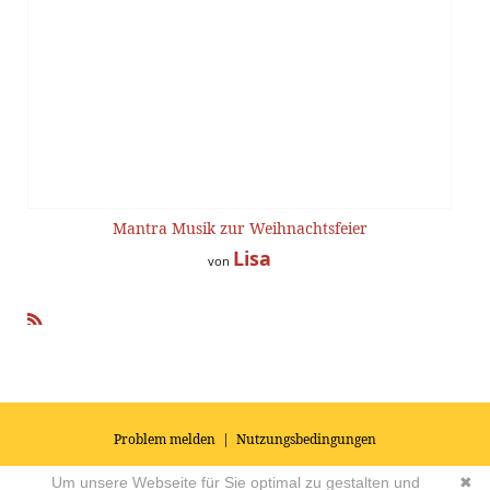
Mantra Musik zur Weihnachtsfeier
Lisa
von
R
SS
Problem melden
|
Nutzungsbedingungen
© 2026
Impressum
|
Datenschutz
|
AGB's
| Yoga Vidya Community -
Um unsere Webseite für Sie optimal zu gestalten und
✖