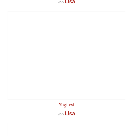
Lisa
von
Yogifest
Lisa
von