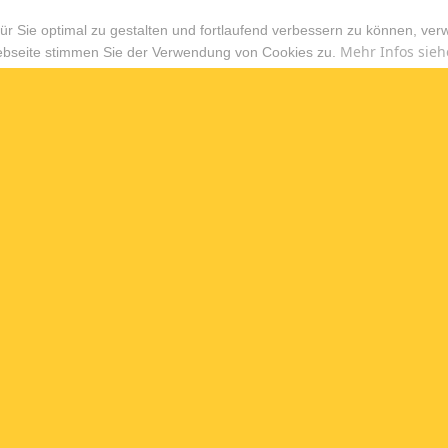
r Sie optimal zu gestalten und fortlaufend verbessern zu können, ver
Mehr Infos sieh
ebseite stimmen Sie der Verwendung von Cookies zu.