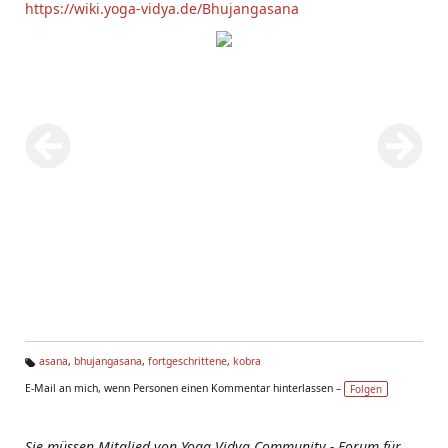
https://wiki.yoga-vidya.de/Bhujangasana
asana
,
bhujangasana
,
fortgeschrittene
,
kobra
Ta
E-Mail an mich, wenn Personen einen Kommentar hinterlassen –
Folgen
g
s:
Sie müssen Mitglied von Yoga Vidya Community - Forum für