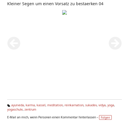
Kleiner Segen um einen Vorsatz zu bestaerken 04
ayurveda
,
karma
,
kassel
,
meditation
,
reinkarnation
,
sukadev
,
vidya
,
yoga
,
yogaschule
,
zentrum
Ta
g
E-Mail an mich, wenn Personen einen Kommentar hinterlassen –
Folgen
s: