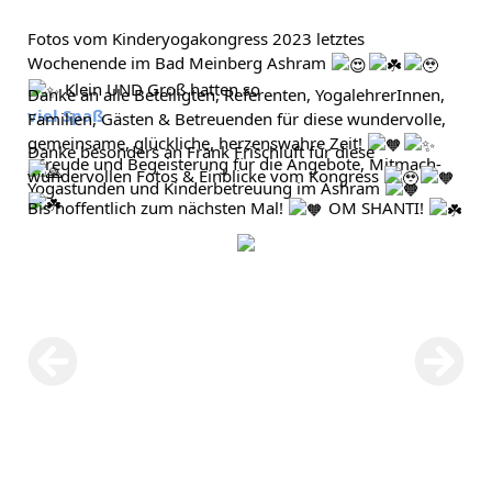
Fotos vom Kinderyogakongress 2023 letztes 
Wochenende im Bad Meinberg Ashram 
Danke an alle Beteiligten, Referenten, YogalehrerInnen, 
viel Spaß
Familien, Gästen & Betreuenden für diese wundervolle, 
gemeinsame, glückliche, herzenswahre Zeit! 
Danke besonders an Frank Frischluft für diese 
, Freude und Begeisterung für die Angebote, Mitmach-
wundervollen Fotos & Einblicke vom Kongress 
Yogastunden und Kinderbetreuung im Ashram 
Bis hoffentlich zum nächsten Mal! 
 OM SHANTI! 
Fotograf: Frank Frischluft, Fotos unbearbeitet