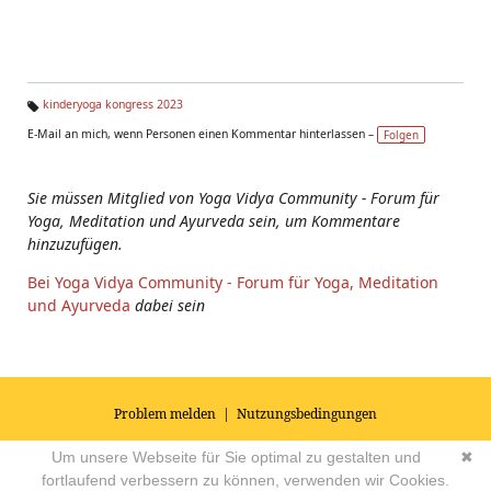
kinderyoga kongress 2023
Ta
E-Mail an mich, wenn Personen einen Kommentar hinterlassen –
Folgen
g
s:
Sie müssen Mitglied von Yoga Vidya Community - Forum für
Yoga, Meditation und Ayurveda sein, um Kommentare
hinzuzufügen.
Bei Yoga Vidya Community - Forum für Yoga, Meditation
und Ayurveda
dabei sein
Problem melden
|
Nutzungsbedingungen
© 2026
Impressum
|
Datenschutz
|
AGB's
| Yoga Vidya Community -
Um unsere Webseite für Sie optimal zu gestalten und
✖
Forum für Yoga, Meditation und Ayurveda
Powered by
fortlaufend verbessern zu können, verwenden wir Cookies.