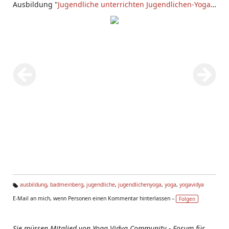
Ausbildung "
Jugendliche unterrichten Jugendlichen-Yoga
"
bei
Yoga Vidya Bad Meinberg
.
ausbildung
,
badmeinberg
,
jugendliche
,
jugendlichenyoga
,
yoga
,
yogavidya
Ta
E-Mail an mich, wenn Personen einen Kommentar hinterlassen –
Folgen
g
s:
Sie müssen Mitglied von Yoga Vidya Community - Forum für