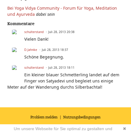
Bei Yoga Vidya Community - Forum für Yoga, Meditation
und Ayurveda
dabei sein
Kommentare
schulterstand
Juli 28, 2013 20:38
Vielen Dank!
D.Jahnke
Juli 28, 2013 18:37
Schöne Begegnung.
schulterstand
Juli 28, 2013 18:11
Ein kleiner blauer Schmetterling landet auf dem
Finger von Satyadevi und begleiet uns einige
Meter auf der Wanderung durchs Silberbachtal!
Problem melden
|
Nutzungsbedingungen
© 2026
Impressum
|
Datenschutz
|
AGB's
| Yoga Vidya Community -
Um unsere Webseite für Sie optimal zu gestalten und
✖