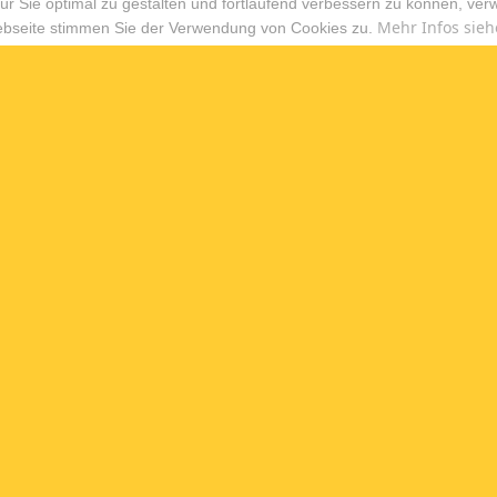
r Sie optimal zu gestalten und fortlaufend verbessern zu können, ver
Mehr Infos sieh
ebseite stimmen Sie der Verwendung von Cookies zu.