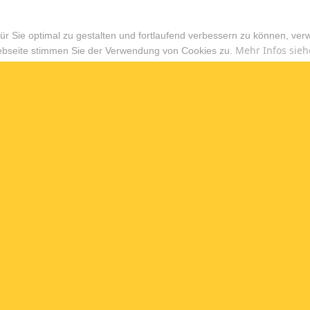
r Sie optimal zu gestalten und fortlaufend verbessern zu können, ver
Mehr Infos sieh
ebseite stimmen Sie der Verwendung von Cookies zu.