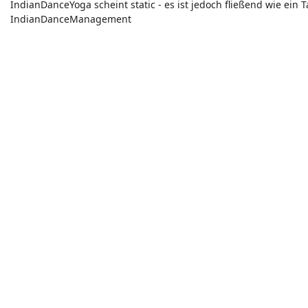
IndianDanceYoga scheint static - es ist jedoch fließend wie e
IndianDanceManagement