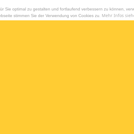
r Sie optimal zu gestalten und fortlaufend verbessern zu können, ver
Mehr Infos sieh
ebseite stimmen Sie der Verwendung von Cookies zu.