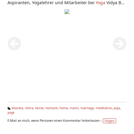
Aspiranten, Yogalehrer und Mitarbeiter bei
Yoga
Vidya Bad
Meinberg.
bharata
,
chitra
,
heirat
,
hochzeit
,
homa
,
maitri
,
marriage
,
meditation
,
puja
,
yoga
Ta
g
E-Mail an mich, wenn Personen einen Kommentar hinterlassen –
Folgen
s: