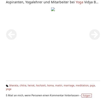
Aspiranten, Yogalehrer und Mitarbeiter bei
Yoga
Vidya Bad
Meinberg.
bharata
,
chitra
,
heirat
,
hochzeit
,
homa
,
maitri
,
marriage
,
meditation
,
puja
,
yoga
Ta
g
E-Mail an mich, wenn Personen einen Kommentar hinterlassen –
Folgen
s: