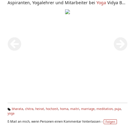
Aspiranten, Yogalehrer und Mitarbeiter bei
Yoga
Vidya Bad
Meinberg.
bharata
,
chitra
,
heirat
,
hochzeit
,
homa
,
maitri
,
marriage
,
meditation
,
puja
,
yoga
Ta
g
E-Mail an mich, wenn Personen einen Kommentar hinterlassen –
Folgen
s: