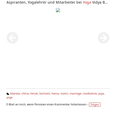
Aspiranten, Yogalehrer und Mitarbeiter bei
Yoga
Vidya Bad
Meinberg mit
Puja
Feier.
bharata
,
chitra
,
heirat
,
hochzeit
,
homa
,
maitri
,
marriage
,
meditation
,
puja
,
yoga
Ta
g
E-Mail an mich, wenn Personen einen Kommentar hinterlassen –
Folgen
s: