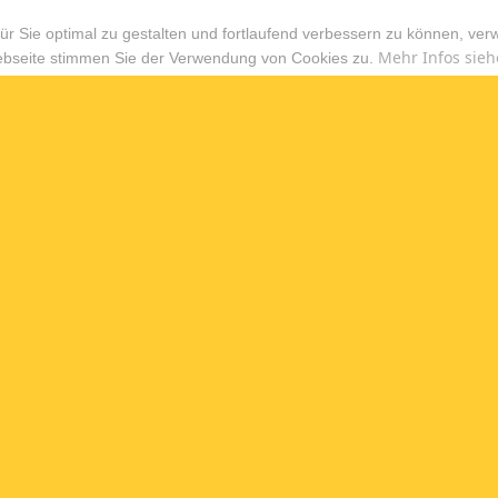
r Sie optimal zu gestalten und fortlaufend verbessern zu können, ver
Mehr Infos sieh
ebseite stimmen Sie der Verwendung von Cookies zu.