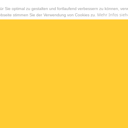
r Sie optimal zu gestalten und fortlaufend verbessern zu können, ver
Mehr Infos sieh
ebseite stimmen Sie der Verwendung von Cookies zu.