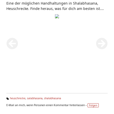
Eine der möglichen Handhaltungen in Shalabhasana,
Heuschrecke. Finde heraus, was für dich am besten ist.
http://www.yoga-
vidya.de/Asana_Uebungsplaene/Heuschrecke-
Shalabhasana.html
heuschrecke
,
salabhasana
,
shalabhasana
Ta
E-Mail an mich, wenn Personen einen Kommentar hinterlassen –
Folgen
g
s: