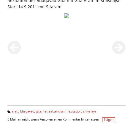
Rezitation der Bhagavad Gita mit Gita Arati im Shivalaya.
Start 14.9.2011 mit Sitaram
arati
,
bhagavad
,
gita
,
retreatzentrum
,
rezitation
,
shivalaya
Ta
E-Mail an mich, wenn Personen einen Kommentar hinterlassen –
Folgen
g
s: