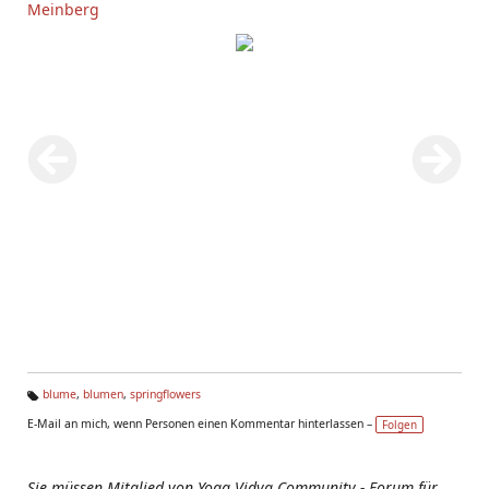
Meinberg
blume
,
blumen
,
springflowers
Ta
E-Mail an mich, wenn Personen einen Kommentar hinterlassen –
Folgen
g
s:
Sie müssen Mitglied von Yoga Vidya Community - Forum für