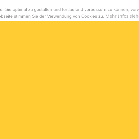
r Sie optimal zu gestalten und fortlaufend verbessern zu können, ver
Mehr Infos sieh
ebseite stimmen Sie der Verwendung von Cookies zu.