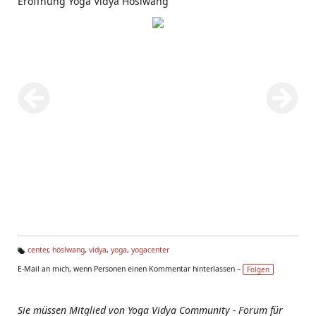
Eröffnung Yoga Vidya Höslwang
center
,
höslwang
,
vidya
,
yoga
,
yogacenter
Ta
E-Mail an mich, wenn Personen einen Kommentar hinterlassen –
Folgen
g
s:
Sie müssen Mitglied von Yoga Vidya Community - Forum für