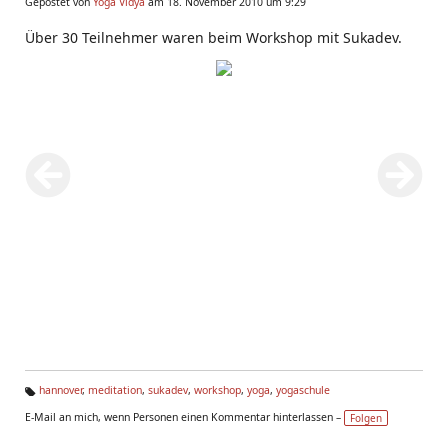
Gepostet von
Yoga Vidya
am 18. November 2010 um 9:29
Über 30 Teilnehmer waren beim Workshop mit Sukadev.
hannover
,
meditation
,
sukadev
,
workshop
,
yoga
,
yogaschule
Ta
E-Mail an mich, wenn Personen einen Kommentar hinterlassen –
Folgen
g
s: