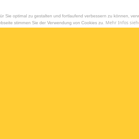
r Sie optimal zu gestalten und fortlaufend verbessern zu können, ver
Mehr Infos sieh
ebseite stimmen Sie der Verwendung von Cookies zu.