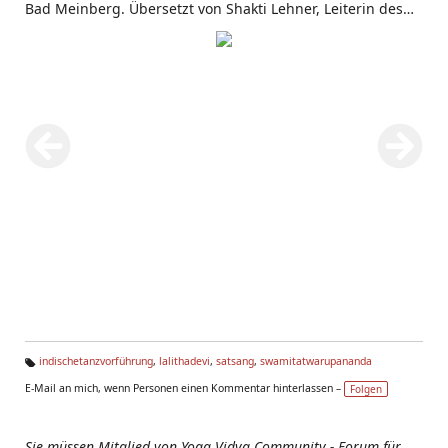
Bad Meinberg. Übersetzt von Shakti Lehner, Leiterin des
Yoga Vidya Center Speyer.
indischetanzvorführung
,
lalithadevi
,
satsang
,
swamitatwarupananda
Ta
E-Mail an mich, wenn Personen einen Kommentar hinterlassen –
Folgen
g
s:
Sie müssen Mitglied von Yoga Vidya Community - Forum für