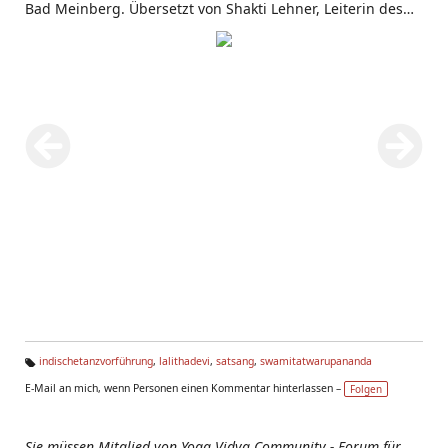
Bad Meinberg. Übersetzt von Shakti Lehner, Leiterin des
Yoga Vidya Center Speyer.
indischetanzvorführung
,
lalithadevi
,
satsang
,
swamitatwarupananda
Ta
E-Mail an mich, wenn Personen einen Kommentar hinterlassen –
Folgen
g
s:
Sie müssen Mitglied von Yoga Vidya Community - Forum für